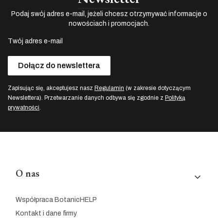
Podaj swój adres e-mail, jeżeli chcesz otrzymywać informacje o
nowościach i promocjach.
Twój adres e-mail
Dołącz do newslettera
Zapisując się, akceptujesz nasz
Regulamin
(w zakresie dotyczącym
Newslettera). Przetwarzanie danych odbywa się zgodnie z
Polityką
prywatności
.
Linki w stopce
O nas
Współpraca BotanicHELP
Kontakt i dane firmy