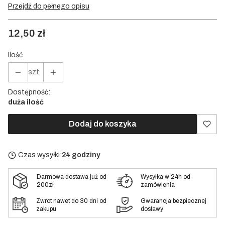
Przejdź do pełnego opisu
Cena
12,50 zł
Ilość
szt.
Dostępność:
duża ilość
Dodaj do koszyka
Czas wysyłki:
24 godziny
Darmowa dostawa już od
Wysyłka w 24h od
200zł
zamówienia
Zwrot nawet do 30 dni od
Gwarancja bezpiecznej
zakupu
dostawy