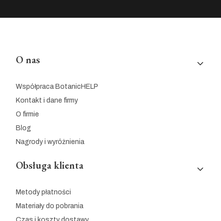
Linki w stopce
O nas
Współpraca BotanicHELP
Kontakt i dane firmy
O firmie
Blog
Nagrody i wyróżnienia
Obsługa klienta
Metody płatności
Materiały do pobrania
Czas i koszty dostawy