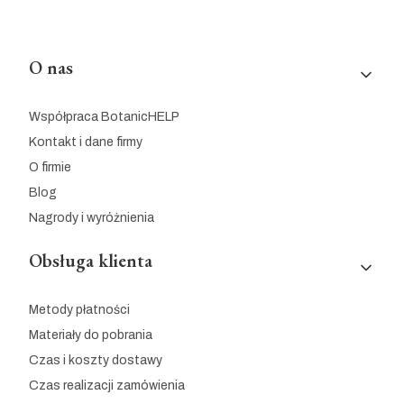
Linki w stopce
O nas
Współpraca BotanicHELP
Kontakt i dane firmy
O firmie
Blog
Nagrody i wyróżnienia
Obsługa klienta
Metody płatności
Materiały do pobrania
Czas i koszty dostawy
Czas realizacji zamówienia