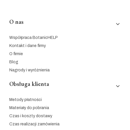
Linki w stopce
O nas
Współpraca BotanicHELP
Kontakt i dane firmy
O firmie
Blog
Nagrody i wyróżnienia
Obsługa klienta
Metody płatności
Materiały do pobrania
Czas i koszty dostawy
Czas realizacji zamówienia