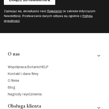
Zapisując się, akceptujesz nasz
Regulamin
(w zakresie dotyczącym
Newslettera). Przetwarzanie danych odbywa się zgodnie z
Polityką
prywatności
.
Linki w stopce
O nas
Współpraca BotanicHELP
Kontakt i dane firmy
O firmie
Blog
Nagrody i wyróżnienia
Obsługa klienta