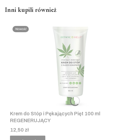
Inni kupili również
Nowość
Krem do Stóp i Pękających Pięt 100 ml
REGENERUJĄCY
Cena
12,50 zł