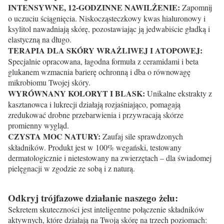
INTENSYWNE, 12-GODZINNE NAWILŻENIE:
Zapomnij
o uczuciu ściągnięcia. Niskocząsteczkowy kwas hialuronowy i
ksylitol nawadniają skórę, pozostawiając ją jedwabiście gładką i
elastyczną na długo.
TERAPIA DLA SKÓRY WRAŻLIWEJ I ATOPOWEJ:
Specjalnie opracowana, łagodna formuła z ceramidami i beta
glukanem wzmacnia barierę ochronną i dba o równowagę
mikrobiomu Twojej skóry.
WYRÓWNANY KOLORYT I BLASK:
Unikalne ekstrakty z
kasztanowca i lukrecji działają rozjaśniająco, pomagają
zredukować drobne przebarwienia i przywracają skórze
promienny wygląd.
CZYSTA MOC NATURY:
Zaufaj sile sprawdzonych
składników. Produkt jest w 100% wegański, testowany
dermatologicznie i nietestowany na zwierzętach – dla świadomej
pielęgnacji w zgodzie ze sobą i z naturą.
Odkryj trójfazowe działanie naszego żelu:
Sekretem skuteczności jest inteligentne połączenie składników
aktywnych, które działają na Twoją skórę na trzech poziomach: