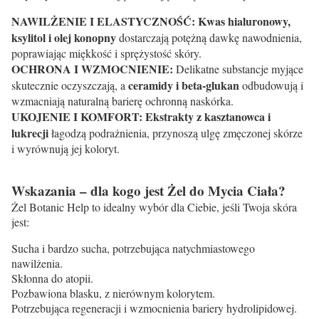
NAWILŻENIE I ELASTYCZNOŚĆ:
Kwas hialuronowy,
ksylitol i olej konopny
dostarczają potężną dawkę nawodnienia,
poprawiając miękkość i sprężystość skóry.
OCHRONA I WZMOCNIENIE:
Delikatne substancje myjące
ceramidy i beta-glukan
skutecznie oczyszczają, a
odbudowują i
wzmacniają naturalną barierę ochronną naskórka.
UKOJENIE I KOMFORT:
Ekstrakty z kasztanowca i
lukrecji
łagodzą podrażnienia, przynoszą ulgę zmęczonej skórze
i wyrównują jej koloryt.
Wskazania – dla kogo jest Żel do Mycia Ciała?
Żel Botanic Help to idealny wybór dla Ciebie, jeśli Twoja skóra
jest:
Sucha i bardzo sucha, potrzebująca natychmiastowego
nawilżenia.
Skłonna do atopii.
Pozbawiona blasku, z nierównym kolorytem.
Potrzebująca regeneracji i wzmocnienia bariery hydrolipidowej.